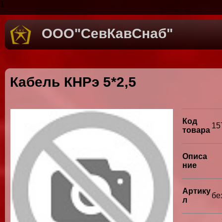
1
ООО"СевКавСнаб"
Кабель КНРэ 5*2,5
Код
15
товара
Описа
ние
Артику
бе
л