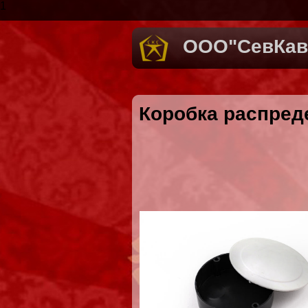
1
ООО"СевКав
Коробка распред