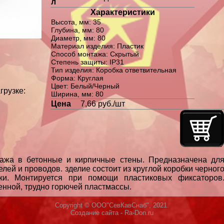
л
Характеристики
Высота, мм: 35
Глубина, мм: 80
Диаметр, мм: 80
Материал изделия: Пластик
Способ монтажа: Скрытый
Степень защиты: IP31
Тип изделия: Коробка ответвительная
Форма: Круглая
Цвет: Белый/Черный
грузке:
Ширина, мм: 80
Цена
7,66 руб./шт
тажа в бетонные и кирпичные стены. Предназначена дл
лей и проводов. зделие состоит из круглой коробки черног
ки. Монтируется при помощи пластиковых фиксаторов
енной, трудно горючей пластмассы.
Copyright © ООО"СевКавСнаб", 2021.
Создание сайта
- Ra-Don.ru