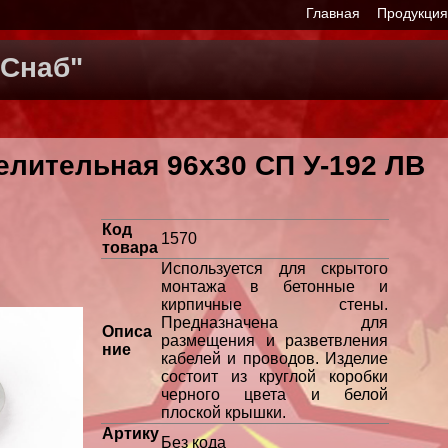
Главная
Продукци
Снаб"
елительная 96х30 СП У-192 ЛВ
Код
1570
товара
Используется для скрытого
монтажа в бетонные и
кирпичные стены.
Предназначена для
Описа
размещения и разветвления
ние
кабелей и проводов. Изделие
состоит из круглой коробки
черного цвета и белой
плоской крышки.
Артику
Без кода