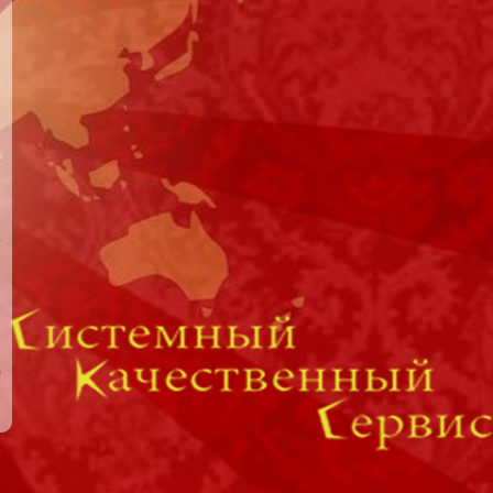
я
о
.