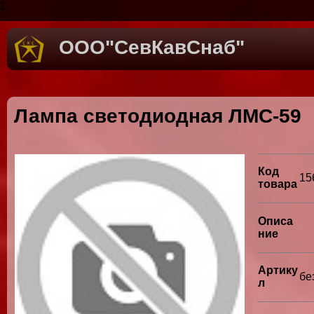
1
ООО"СевКавСнаб"
Лампа светодиодная ЛМС-59
Код
15
товара
Описа
ние
Артику
бе
л