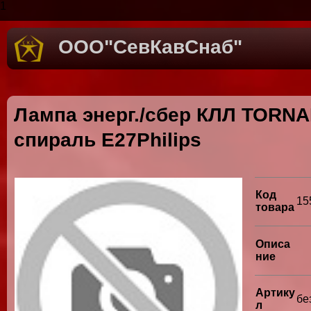
1
ООО"СевКавСнаб"
Лампа энерг./сбер КЛЛ TORN
спираль Е27Philips
Код
15
товара
Описа
ние
Артику
бе
л