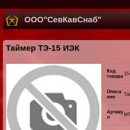
1
ООО"СевКавСнаб"
Таймер ТЭ-15 ИЭК
Код
15
товара
Описа
Та
ние
Артику
MT
л