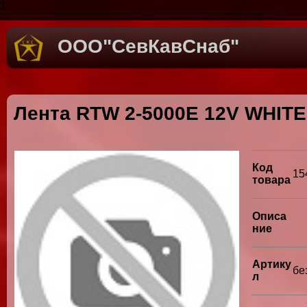
1
ООО"СевКавСнаб"
Лента RTW 2-5000E 12V WHITE
Код
15
товара
Описа
ние
Артику
бе
л