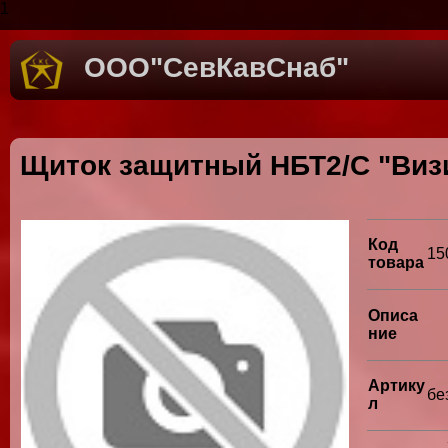
1
ООО"СевКавСнаб"
Щиток защитный НБТ2/С "Виз
Код
15
товара
Описа
ние
Артику
бе
л