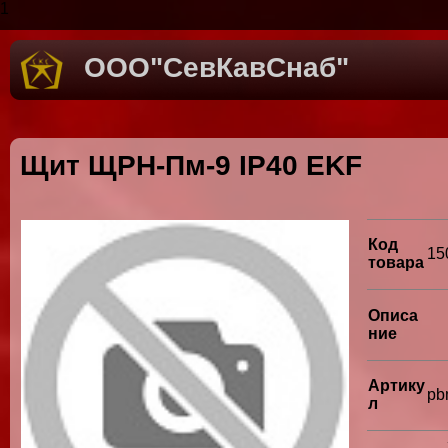
1
ООО"СевКавСнаб"
Щит ЩРН-Пм-9 IP40 EKF
Код
15
товара
Описа
ние
Артику
pb
л