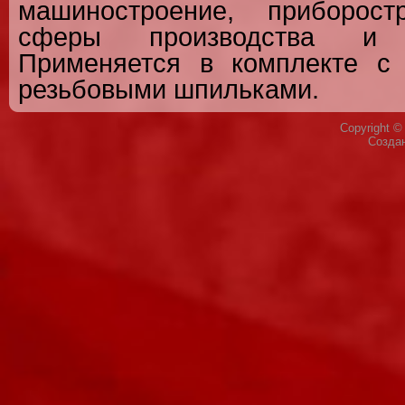
машиностроение, приборос
сферы производства и п
Применяется в комплекте с 
резьбовыми шпильками.
Copyright 
Созда