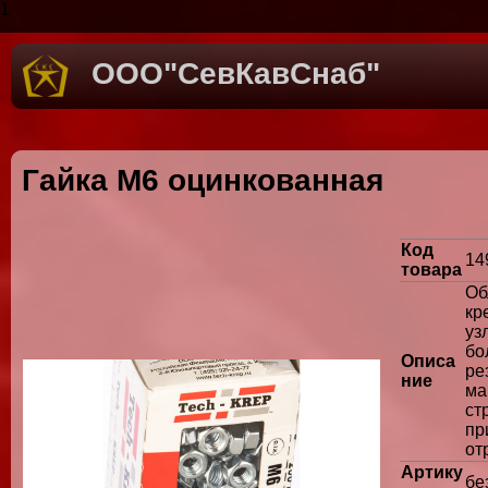
1
ООО"СевКавСнаб"
Гайка М6 оцинкованная
Код
14
товара
О
кр
уз
б
Описа
ре
ние
ма
ст
пр
от
Артику
бе