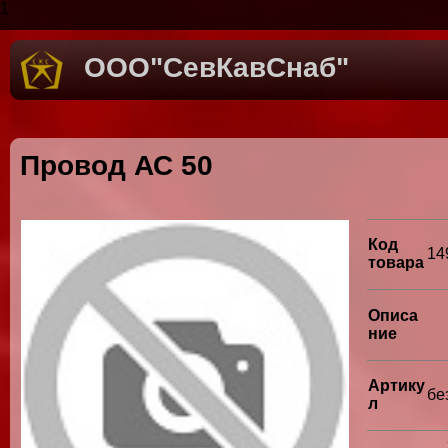
1
ООО"СевКавСнаб"
Провод АС 50
Код
14
товара
Описа
ние
Артику
бе
л