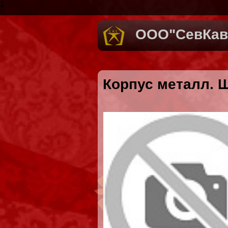
1
ООО"СевКав
Корпус металл. 