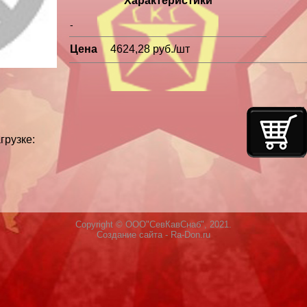
Характеристики
-
Цена
4624,28 руб./шт
грузке:
Copyright © ООО"СевКавСнаб", 2021.
Создание сайта
- Ra-Don.ru