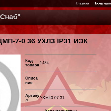
Главная
Продукци
Снаб"
ЩМП-7-0 36 УХЛ3 IP31 ИЭК
Код
1484
товара
Описа
ние
Артику
YKM40-07-31
л