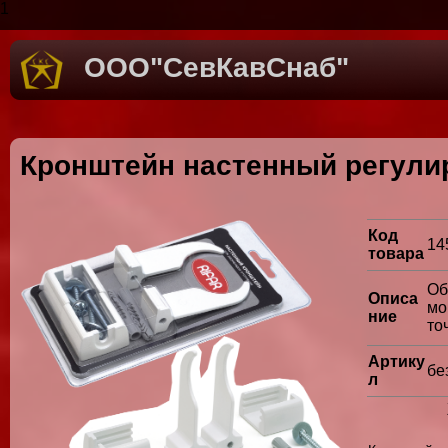
1
ООО"СевКавСнаб"
Кронштейн настенный регулир
Код
14
товара
Об
Описа
мо
ние
то
Артику
бе
л