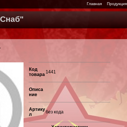
Главная
Продукци
Снаб"
4
Код
1441
товара
Описа
ние
Артику
без кода
л