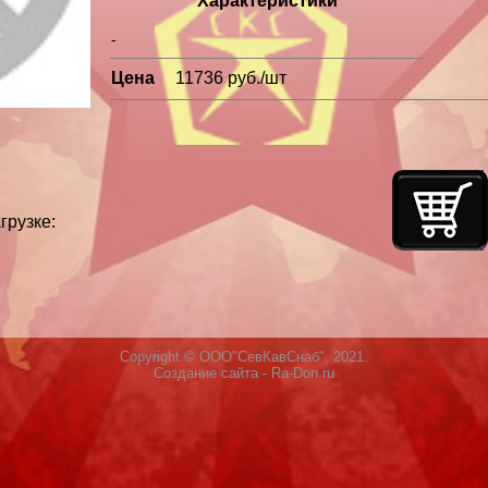
Характеристики
-
Цена
11736 руб./шт
грузке:
Copyright © ООО"СевКавСнаб", 2021.
Создание сайта
- Ra-Don.ru