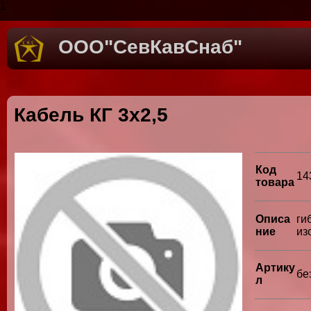
1
ООО"СевКавСнаб"
Кабель КГ 3х2,5
Код
14
товара
Описа
ги
ние
из
Артику
бе
л