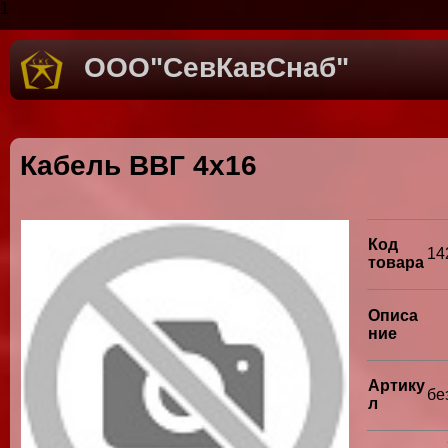
1
ООО"СевКавСнаб"
Кабель ВВГ 4х16
Код
14
товара
Описа
ние
Артику
бе
л