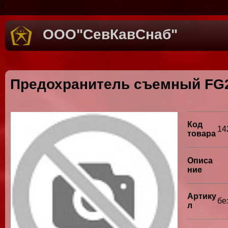
1
ООО"СевКавСнаб"
Предохранитель съемный FG
Код
14
товара
Описа
ние
Артику
бе
л