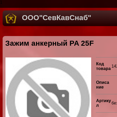
1
ООО"СевКавСнаб"
Зажим анкерный PA 25F
Код
14
товара
Описа
ние
Артику
бе
л