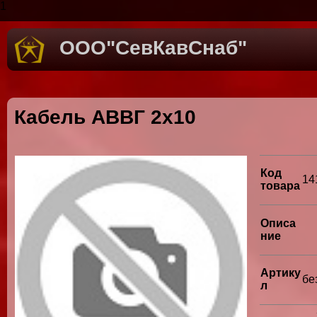
1
ООО"СевКавСнаб"
Кабель АВВГ 2х10
Код
14
товара
Описа
ние
Артику
бе
л