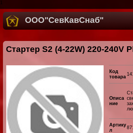
1
ООО"СевКавСнаб"
Стартер S2 (4-22W) 220-240V Ph
Код
14
товара
Ст
Описа
св
ние
з
лю
Артику
87
л