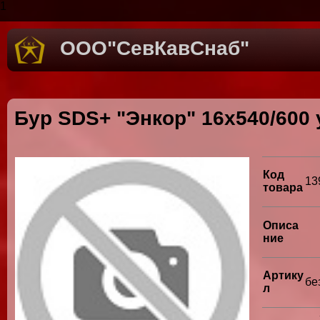
1
ООО"СевКавСнаб"
Бур SDS+ "Энкор" 16х540/600
Код
13
товара
Описа
ние
Артику
бе
л