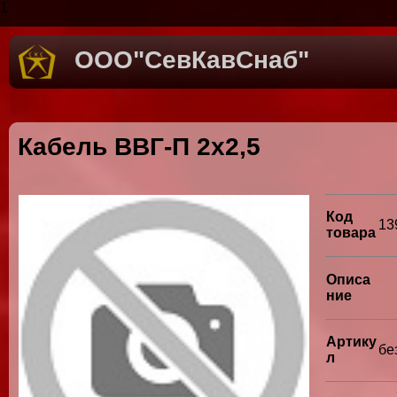
1
ООО"СевКавСнаб"
Кабель ВВГ-П 2х2,5
Код
13
товара
Описа
ние
Артику
бе
л