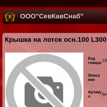
1
ООО"СевКавСнаб"
Крышка на лоток осн.100 L30
Код
13
товара
Описа
ние
Артику
бе
л