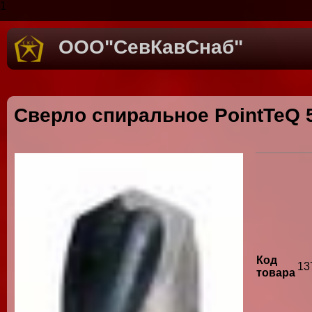
1
ООО"СевКавСнаб"
Сверло спиральное PointTeQ 5
Код
13
товара