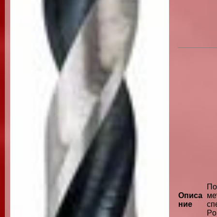
По
Описа
м
ние
сп
Po