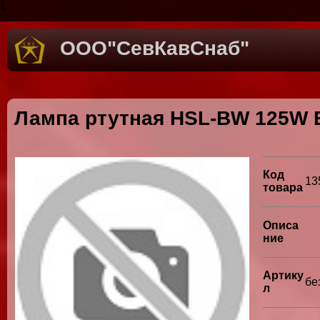
1
ООО"СевКавСнаб"
Лампа ртутная HSL-BW 125W E
Код
13
товара
Описа
ние
Артику
бе
л