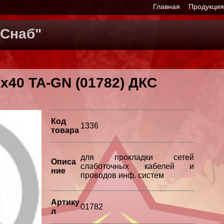
Главная
Продукци
Снаб"
х40 TA-GN (01782) ДКС
Код
1336
товара
для прокладки сетей
Описа
слаботочных кабелей и
ние
проводов инф. систем
Артику
01782
л