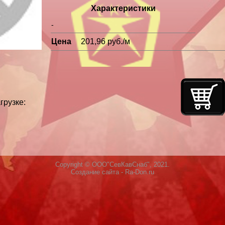
Характеристики
-
Цена
201,96 руб./м
грузке:
Copyright © ООО"СевКавСнаб", 2021.
Создание сайта
- Ra-Don.ru