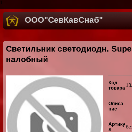
1
ООО"СевКавСнаб"
Светильник светодиодн. Sup
налобный
Код
13
товара
Описа
ние
Артику
бе
л