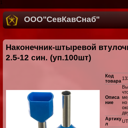
1
ООО"СевКавСнаб"
Наконечник-штыревой втулоч
2.5-12 син. (уп.100шт)
Код
13
товара
Вы
чт
Описа
ме
ние
н
ок
дв
Артику
UT
л