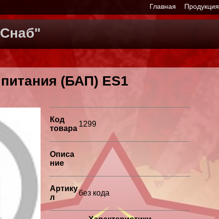
Главная
Продукци
Снаб"
 питания (БАП) ES1
Код
1299
товара
Описа
ние
Артику
без кода
л