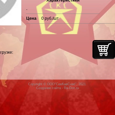
Характеристики
-
Цена
0 руб./шт
грузке:
Copyright © ООО"СевКавСнаб", 2021.
Создание сайта
- Ra-Don.ru