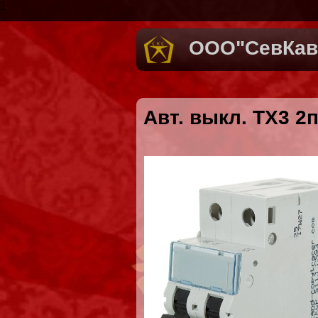
1
ООО"СевКав
Авт. выкл. TX3 2п