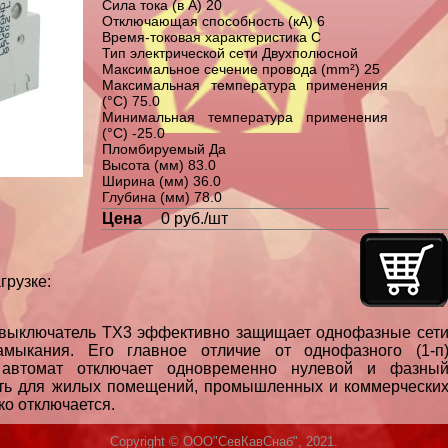
Сила тока (в А) 20
Отключающая способность (кА) 6
Время-токовая характеристика C
Тип электрической сети Двухполюсной
Максимальное сечение провода (mm²) 25
Максимальная температура применения
(°C) 75.0
Минимальная температура применения
(°C) -25.0
Пломбируемый Да
Высота (мм) 83.0
Ширина (мм) 36.0
Глубина (мм) 78.0
Цена
0 руб./шт
грузке:
 выключатель TX3 эффективно защищает однофазные сет
амыкания. Его главное отличие от однофазного (1-п
автомат отключает одновременно нулевой и фазны
ить для жилых помещений, промышленных и коммерчески
тко отключается.
Copyright © ООО"СевКавСнаб", 2021.