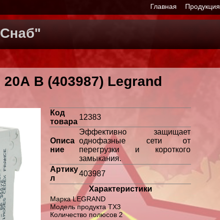
Главная
Продукци
Снаб"
 20А B (403987) Legrand
Код
12383
товара
Эффективно защищает
Описа
однофазные сети от
ние
перегрузки и короткого
замыкания.
Артику
403987
л
Характеристики
Марка LEGRAND
Модель продукта TX3
Количество полюсов 2