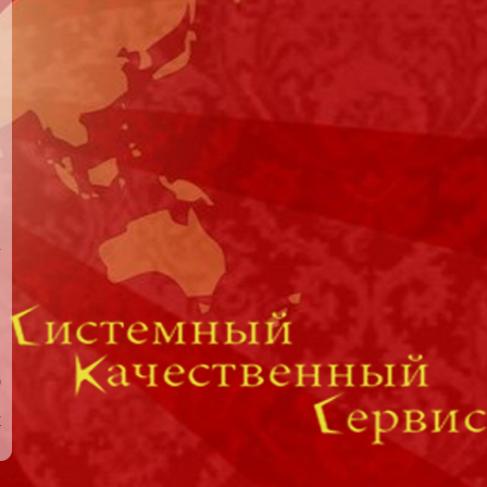
и
)
й
х