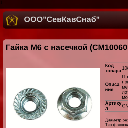
1
ООО"СевКавСнаб"
Гайка M6 с насечкой (СМ10060
Код
10
товара
Пр
пр
Описа
м
ние
ло
мо
Артику
СМ
л
Диаметр ре
Тип фасовки