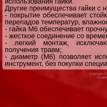
использования гайки.
Другие преимущества гайки с н
- покрытие обеспечивает стой
перепадов температур, влажност
- гайка М6 обеспечивает проч
- жесткое соединение со време
- легкий монтаж, исключа
получения травм;
- диаметр (М6) позволяет ис
инструмент, без покупки специ
Copyright 
Созда