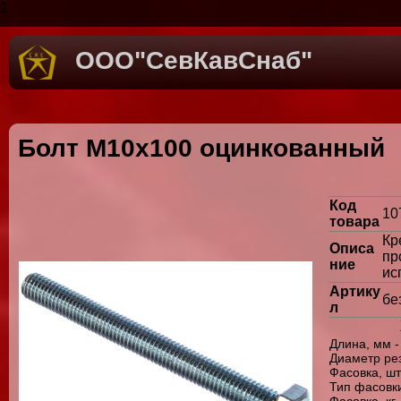
1
ООО"СевКавСнаб"
Болт М10х100 оцинкованный
Код
10
товара
К
Описа
пр
ние
ис
Артику
бе
л
Длина, мм -
Диаметр ре
Фасовка, шт
Тип фасовки
Фасовка, кг 