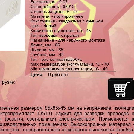
Вес нетто, кг - 0.07
Огнестойкость - 650°C
Степень защиты, IP - 54
Материал - полипропилен
Конструкция - квадратная с крышкой
Цвет - белый
Количество в упаковке, шт - 45
Тип проводки - открытая
Назначение - для наружного монтажа
Длина, мм - 85
Ширина, мм - 85
Глубина, мм - 45
Тип - распаячная коробка
Max температура эксплуатации, °С - 70
Min температура эксплуатации, °С - 40
Цена
0 руб./шт
грузке:
ительная размером 85х85х45 мм на напряжение изоляци
ктропромпласт 135131 служит для разводки проводов 
 (розетки, светильники) электричеством. Применяется 
роизводственных помещениях. Высокопрочный материал 
ерхностью - необработанная из которого выполнена коробка