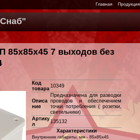
Главная
Продукци
Снаб"
П 85х85х45 7 выходов без
4
Код
10349
товара
Предназначена для разводки
Описа
проводов и обеспечением
ние
точки потребления ( розетки,
светильники)
Артику
135132
л
Характеристики
Внутренние габариты, мм - 85x85x45