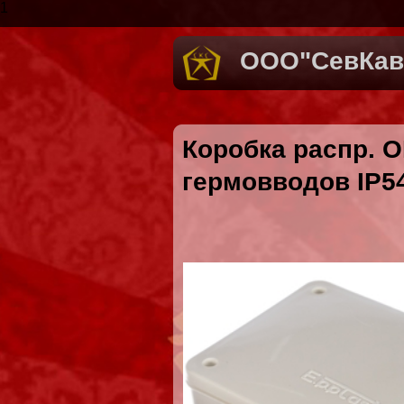
1
ООО"СевКав
Коробка распр. О
гермовводов IP5