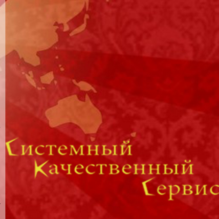
и
и
в
-
,