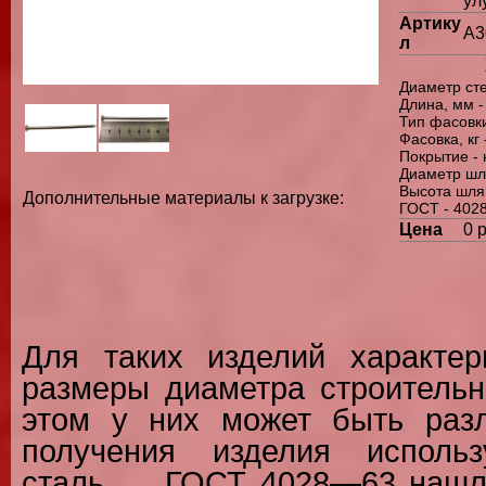
ул
Артику
A3
л
Диаметр сте
Длина, мм -
Тип фасовки
Фасовка, кг 
Покрытие - 
Диаметр шля
Высота шляп
Дополнительные материалы к загрузке:
ГОСТ - 402
Цена
0 р
Для таких изделий характе
размеры диаметра строительн
этом у них может быть раз
получения изделия использ
сталь. ... ГОСТ 4028—63 наш