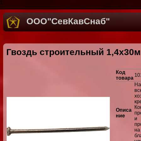
1
ООО"СевКавСнаб"
Гвоздь строительный 1,4х30м
Код
10
товара
На
вс
хо
к
Ко
Описа
пр
ние
и
пр
н
бл